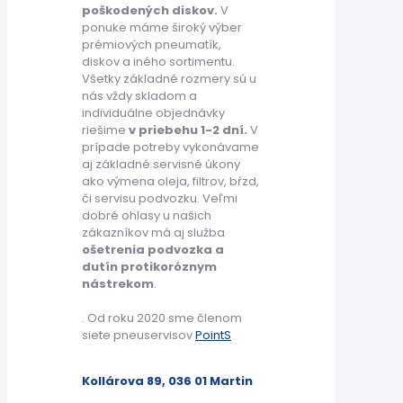
poškodených diskov.
V
ponuke máme široký výber
prémiových pneumatík,
diskov a iného sortimentu.
Všetky základné rozmery sú u
nás vždy skladom a
individuálne objednávky
riešime
v priebehu 1-2 dní.
V
prípade potreby vykonávame
aj základné servisné úkony
ako výmena oleja, filtrov, bŕzd,
či servisu podvozku. Veľmi
dobré ohlasy u našich
zákazníkov má aj služba
ošetrenia podvozka a
dutín protikoróznym
nástrekom
.
. Od roku 2020 sme členom
siete pneuservisov
PointS
Kollárova 89, 036 01 Martin