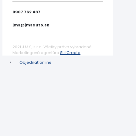
0907 762 437
jms@jmsauto.sk
2021 J M S, s.r.o. Všetky práva vyhradené.
Marketingová agentúra
StillCreate
Objednať online