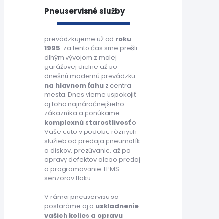
Pneuservisné služby
prevádzkujeme už od
roku
1995
. Za tento čas sme prešli
dlhým vývojom z malej
garážovej dielne až po
dnešnú modernú prevádzku
na hlavnom ťahu
z centra
mesta. Dnes vieme uspokojiť
aj toho najnáročnejšieho
zákazníka a ponúkame
komplexnú starostlivosť
o
Vaše auto v podobe rôznych
služieb od predaja pneumatík
a diskov, prezúvania, až po
opravy defektov alebo predaj
a programovanie TPMS
senzorov tlaku.
V rámci pneuservisu sa
postaráme aj o
uskladnenie
vašich kolies a opravu