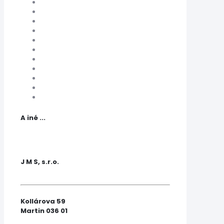
A iné ...
J M S, s.r.o.
Kollárova 59
Martin 036 01