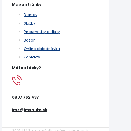
Mapa stránky
Domov
Služby
Pneumatiky a disky
Bazár
Online objednávka
Kontakty
Máte otázky?
0907 762 437
jms@jmsauto.sk
2021 J M S, s.r.o. Všetky práva vyhradené.