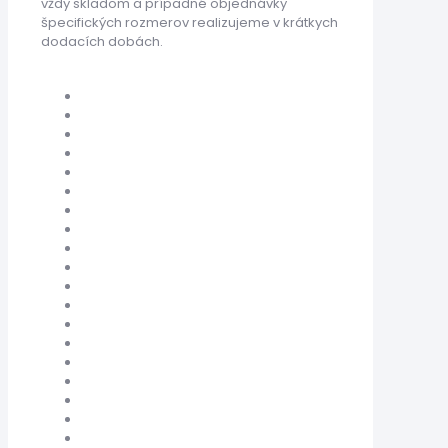
vždy skladom a prípadné objednávky
špecifických rozmerov realizujeme v krátkych
dodacích dobách.