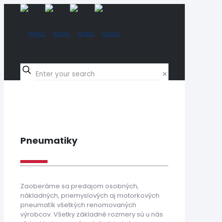
✕
Pneumatiky
Zaoberáme sa predajom osobných,
nákladných, priemyslových aj motorkových
pneumatík všetkých renomovaných
výrobcov. Všetky základné rozmery sú u nás